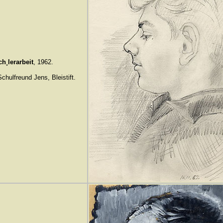
h¸lerarbeit
, 1962.
chulfreund Jens, Bleistift.