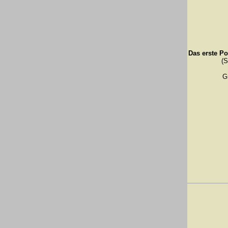
Das erste Po
(S
G