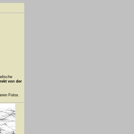
eelische
rekt von der
eren Fotos.